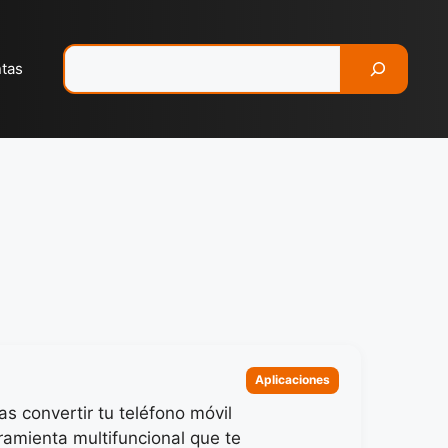
Pesquisar
ntas
Categorias
Aplicaciones
s convertir tu teléfono móvil
ramienta multifuncional que te