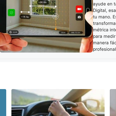
ayude en t
Digital, es
tu mano. E
transforma 
métrica int
para medir
manera fáci
profesiona