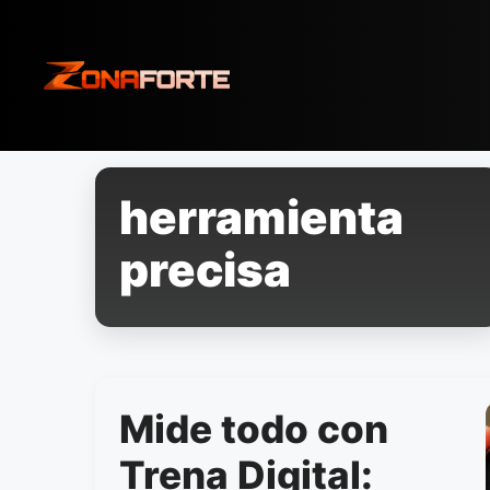
Pular
para
o
conteúdo
herramienta
precisa
Mide todo con
Trena Digital: