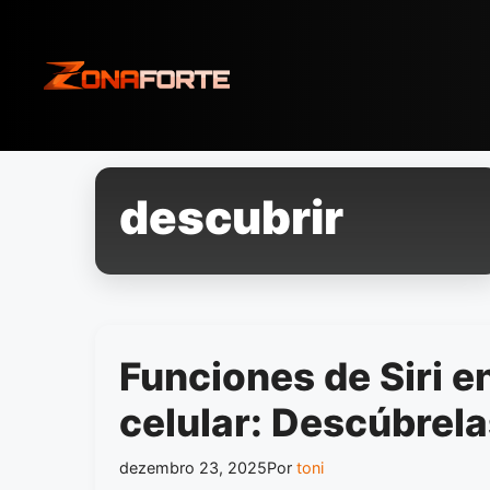
Pular
para
o
conteúdo
descubrir
Funciones de Siri e
celular: Descúbrel
dezembro 23, 2025
Por
toni