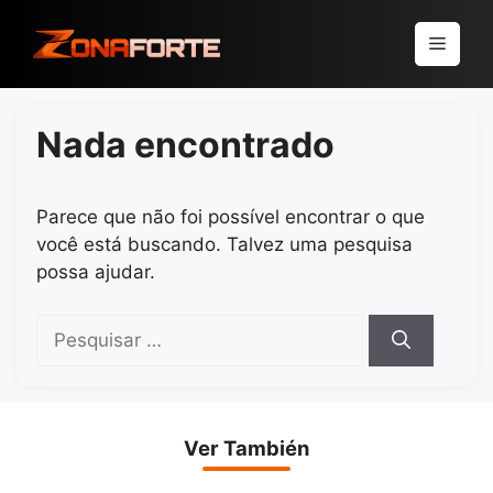
Pular
para
Menu
o
conteúdo
Nada encontrado
Parece que não foi possível encontrar o que
você está buscando. Talvez uma pesquisa
possa ajudar.
Pesquisar
por:
Ver También