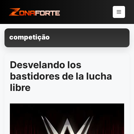
Pular
para
Menu
o
conteúdo
competição
Desvelando los
bastidores de la lucha
libre