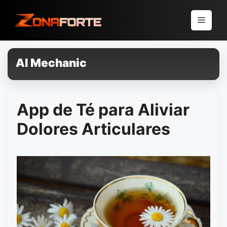
Pular
para
Menu
o
conteúdo
AI Mechanic
App de Té para Aliviar
Dolores Articulares