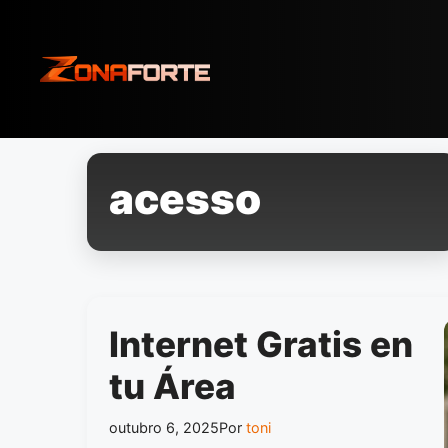
Pular
para
o
conteúdo
acesso
Internet Gratis en
tu Área
outubro 6, 2025
Por
toni