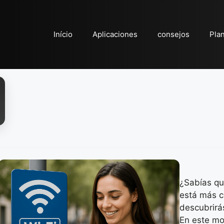
Início
Aplicaciones
consejos
Pla
¿Sabías que
está más c
descubrirá
En este mo