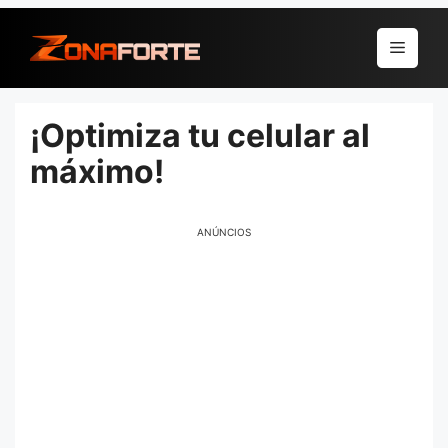
Pular
para
Menu
o
conteúdo
¡Optimiza tu celular al
máximo!
ANÚNCIOS