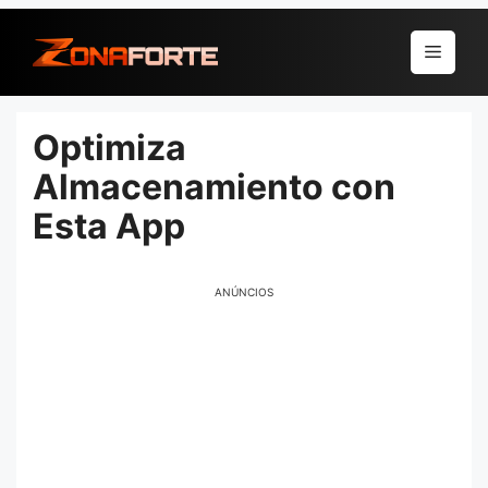
Pular
para
Menu
o
conteúdo
Optimiza
Almacenamiento con
Esta App
ANÚNCIOS