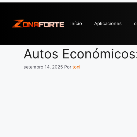
Pular
para
o
Início
Aplicaciones
c
conteúdo
Autos Económicos: 
setembro 14, 2025
Por
toni