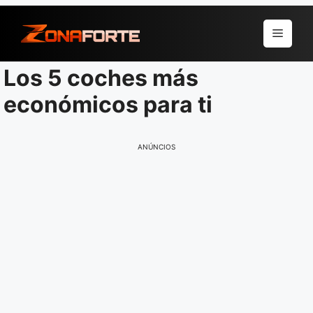
Pular
para
Menu
o
conteúdo
Los 5 coches más
económicos para ti
ANÚNCIOS