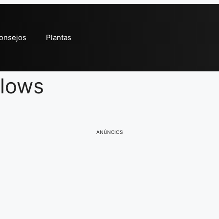
onsejos
Plantas
llows
ANÚNCIOS