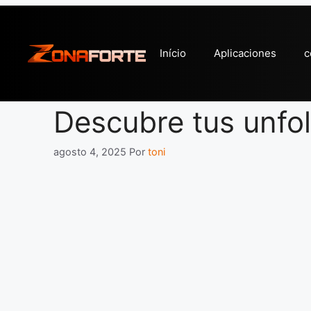
Pular
para
o
Início
Aplicaciones
c
conteúdo
Descubre tus unfo
agosto 4, 2025
Por
toni