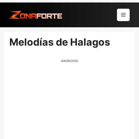
Pular
para
Menu
o
conteúdo
Melodías de Halagos
ANÚNCIOS