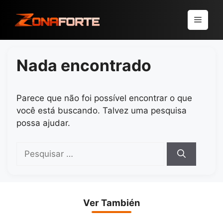
Pular
para
Menu
o
conteúdo
Nada encontrado
Parece que não foi possível encontrar o que
você está buscando. Talvez uma pesquisa
possa ajudar.
Pesquisar
por:
Ver También