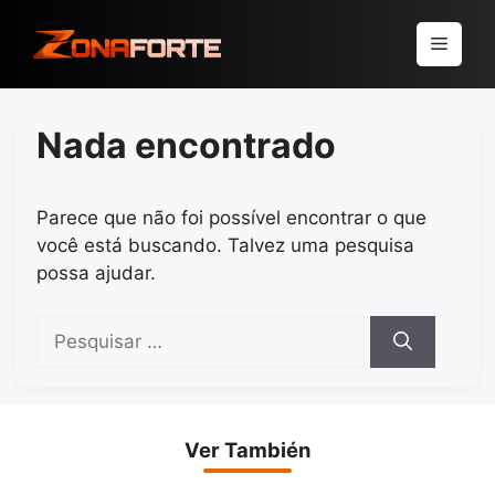
Pular
para
Menu
o
conteúdo
Nada encontrado
Parece que não foi possível encontrar o que
você está buscando. Talvez uma pesquisa
possa ajudar.
Pesquisar
por:
Ver También