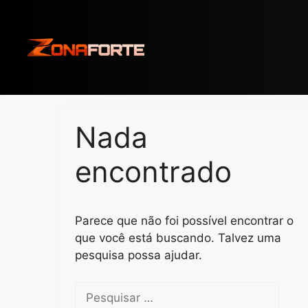
Pular
para
o
conteúdo
Nada
encontrado
Parece que não foi possível encontrar o
que você está buscando. Talvez uma
pesquisa possa ajudar.
Pesquisar
por: