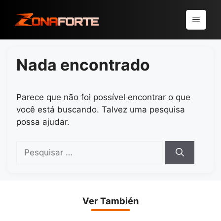
Pular
para
Menu
o
conteúdo
Nada encontrado
Parece que não foi possível encontrar o que
você está buscando. Talvez uma pesquisa
possa ajudar.
Pesquisar
por:
Ver También