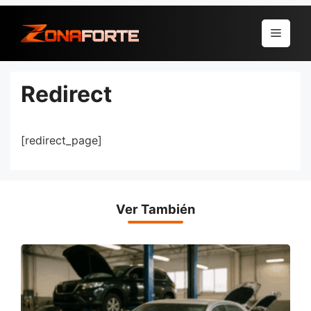
Pular
para
Menu
o
conteúdo
Redirect
[redirect_page]
Ver También