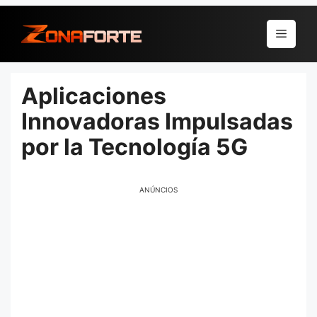
Pular
para
Menu
o
conteúdo
Aplicaciones
Innovadoras Impulsadas
por la Tecnología 5G
ANÚNCIOS