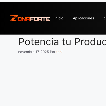
Pular
para
o
Início
Aplicaciones
c
conteúdo
Potencia tu Produc
novembro 17, 2025
Por
toni