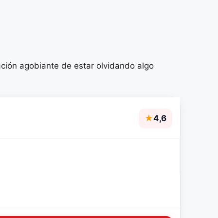
ación agobiante de estar olvidando algo
★
4,6