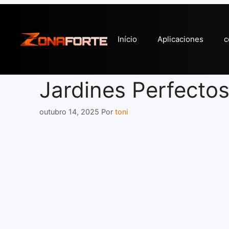
Pular
para
o
Início
Aplicaciones
c
conteúdo
Jardines Perfecto
outubro 14, 2025
Por
toni