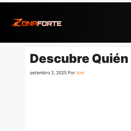
Pular
para
o
conteúdo
Descubre Quién 
setembro 2, 2025
Por
toni