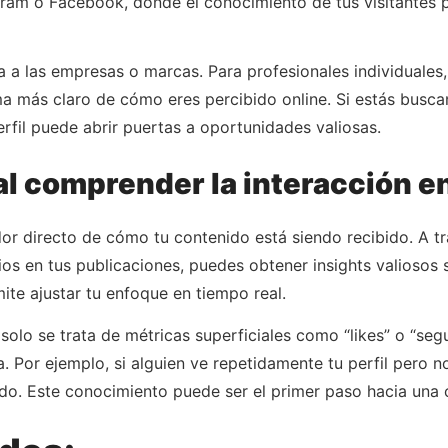
am o Facebook, donde el conocimiento de tus visitantes p
cia a las empresas o marcas. Para profesionales individual
ma más claro de cómo eres percibido online. Si estás busc
erfil puede abrir puertas a oportunidades valiosas.
l comprender la interacción e
ador directo de cómo tu contenido está siendo recibido. A 
rios en tus publicaciones, puedes obtener insights valiosos 
te ajustar tu enfoque en tiempo real.
 solo se trata de métricas superficiales como “likes” o “se
 Por ejemplo, si alguien ve repetidamente tu perfil pero n
do. Este conocimiento puede ser el primer paso hacia una c