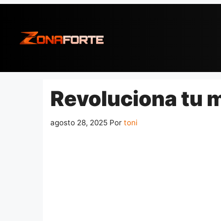
Pular
para
o
conteúdo
Revoluciona tu 
agosto 28, 2025
Por
toni