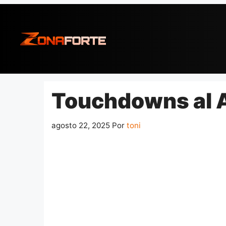
Pular
para
o
conteúdo
Touchdowns al A
agosto 22, 2025
Por
toni