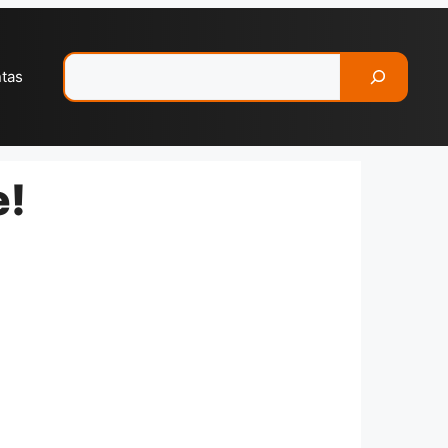
Pesquisar
ntas
e!