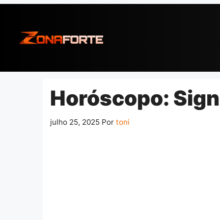
Pular
para
o
conteúdo
Horóscopo: Sign
julho 25, 2025
Por
toni