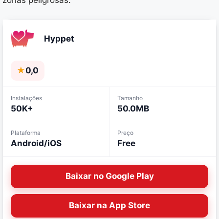
zonas peligrosas.
Hyppet
★
0,0
Instalações
Tamanho
50K+
50.0MB
Plataforma
Preço
Android/iOS
Free
Baixar no Google Play
Baixar na App Store