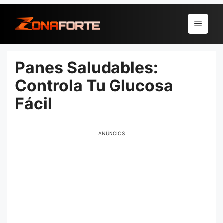
Pular
para
Menu
o
conteúdo
Panes Saludables:
Controla Tu Glucosa
Fácil
ANÚNCIOS