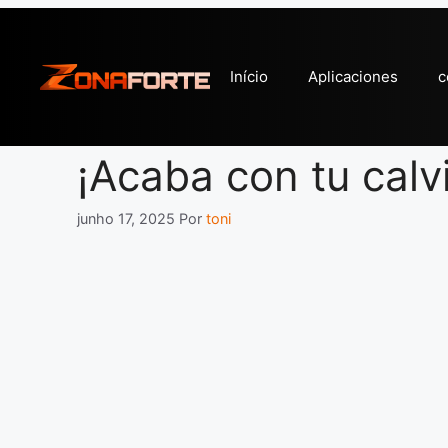
Pular
para
o
Início
Aplicaciones
c
conteúdo
¡Acaba con tu calv
junho 17, 2025
Por
toni