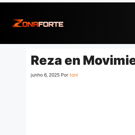
Pular
para
o
conteúdo
Reza en Movimi
junho 6, 2025
Por
toni