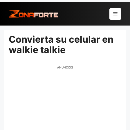
Pular
para
Menu
o
conteúdo
Convierta su celular en
walkie talkie
ANÚNCIOS