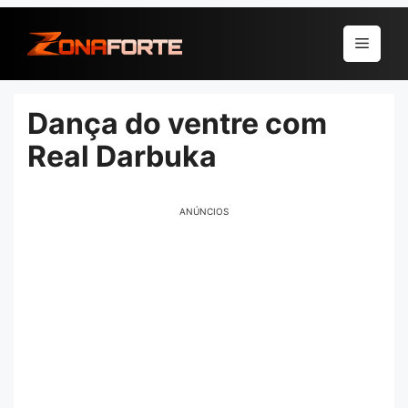
Pular
para
Menu
o
conteúdo
Dança do ventre com
Real Darbuka
ANÚNCIOS