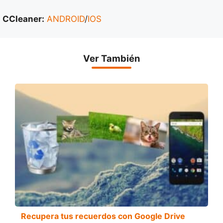
CCleaner:
ANDROID
/
IOS
Ver También
Recupera tus recuerdos con Google Drive