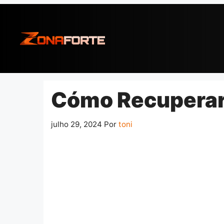
Pular
para
o
conteúdo
Cómo Recuperar 
julho 29, 2024
Por
toni