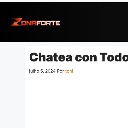
Pular
para
o
conteúdo
Chatea con Todo
julho 5, 2024
Por
toni