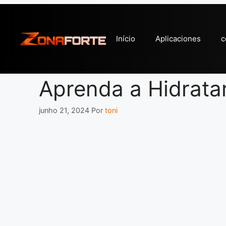
Pular
para
o
Início
Aplicaciones
c
conteúdo
Aprenda a Hidrata
junho 21, 2024
Por
toni