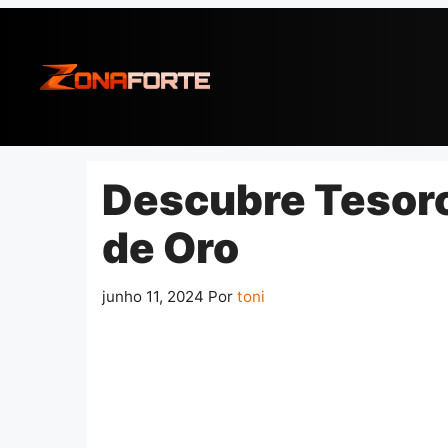
Pular
para
o
conteúdo
Descubre Tesoro
de Oro
junho 11, 2024
Por
toni