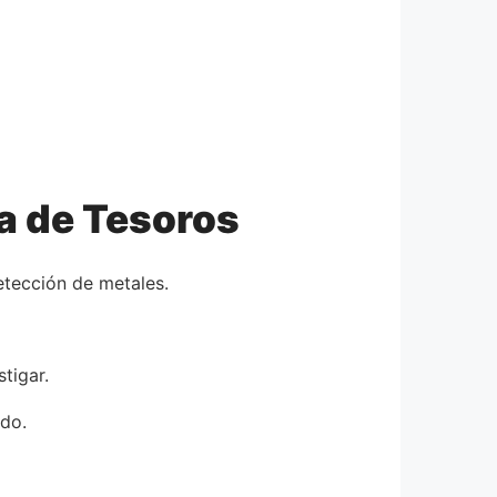
a de Tesoros
etección de metales.
tigar.
ado.